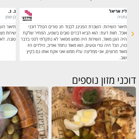
ליז אריאל
נ. ג.
נתניה
בן שמן
ב.
תיאור השירות: השכרת הפנינג לכבוד חג פורים הכולל דוכני
תיאור השי
קי
אוכל. חוות דעת: הוא הביא דברים טובים בשפע, המחיר שלקח
שירות מצו
ייתי
היה הוגן מאוד, השירות היה ממש מפואר לא נתקלתי לפני בדבר
טובה. לא
כזה, הכל היה טרי וטעים, הוא מאוד נחמד ואדיב, הילדים היו
מאוד מרוצים, אני ממליצה עליו ממש ואני אקח אותו גם בקיץ
שוב.
דוכני מזון נוספים