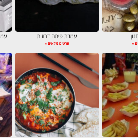
נון
עמדת פיתה דרוזית
עמד
ם »
פרטים מלאים »