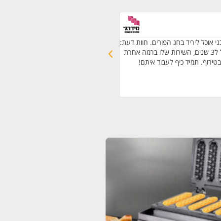
דור ק.
גבעת שמואל
י אוכל ליריד בחג הפורים. חוות דעת:
תיאור השירות: אספקת דוכני מזון חלבי בכש
אני עובד עם רפי כבר מעל ל3 שנים, השירות שלו ברמה אחרת
חרדי לאירוע של 200 איש. חוות
בטירוף. תמיד כיף לעבוד איתם!
ומעבר. היה מוצלח וטעים והוא פרגן לנו המון
מהאוכל בשפע וללא הגבלה. זה היה הרבה 
ותכננו. הכשרות היתה ברמה הכי גבוהה שי