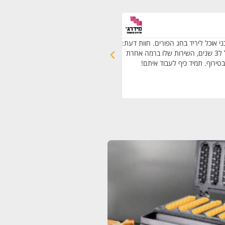
דור ק.
גבעת שמואל
י אוכל ליריד בחג הפורים. חוות דעת:
תיאור השירות: אספקת דוכני מזון חלבי בכש
אני עובד עם רפי כבר מעל ל3 שנים, השירות שלו ברמה אחרת
חרדי לאירוע של 200 איש. חוות
בטירוף. תמיד כיף לעבוד איתם!
ומעבר. היה מוצלח וטעים והוא פרגן לנו המון
מהאוכל בשפע וללא הגבלה. זה היה הרבה 
ותכננו. הכשרות היתה ברמה הכי גבוהה שי