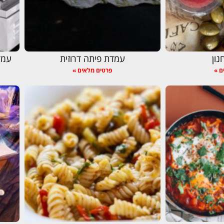
נון
עמדת פיתה דרוזית
עמד
ם »
פרטים מלאים »