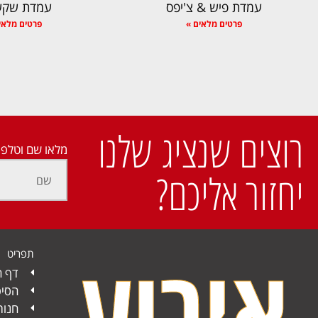
עמדת פיש & צ'יפס
עמדת שקש
פרטים מלאים »
פרטים מלאי
רוצים שנציג שלנו
מלאו שם וטלפו
יחזור אליכם?
תפריט
דף ה
הסיפ
חנות