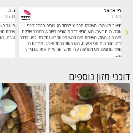
ליז אריאל
נ. ג.
נתניה
בן שמן
ב.
תיאור השירות: השכרת הפנינג לכבוד חג פורים הכולל דוכני
תיאור השי
קי
אוכל. חוות דעת: הוא הביא דברים טובים בשפע, המחיר שלקח
שירות מצו
ייתי
היה הוגן מאוד, השירות היה ממש מפואר לא נתקלתי לפני בדבר
טובה. לא
כזה, הכל היה טרי וטעים, הוא מאוד נחמד ואדיב, הילדים היו
מאוד מרוצים, אני ממליצה עליו ממש ואני אקח אותו גם בקיץ
שוב.
דוכני מזון נוספים