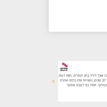
דור ק.
גבעת שמואל
י אוכל ליריד בחג הפורים. חוות דעת:
תיאור השירות: אספקת דוכני מזון חלבי בכש
אני עובד עם רפי כבר מעל ל3 שנים, השירות שלו ברמה אחרת
חרדי לאירוע של 200 איש. חוות
בטירוף. תמיד כיף לעבוד איתם!
ומעבר. היה מוצלח וטעים והוא פרגן לנו המון
מהאוכל בשפע וללא הגבלה. זה היה הרבה 
ותכננו. הכשרות היתה ברמה הכי גבוהה שי