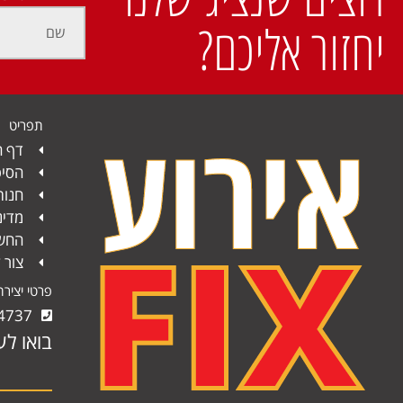
יחזור אליכם?
תפריט
דף ה
הסיפ
חנות
מדינ
החשב
צור 
פרטי יציר
4737
בואו לע