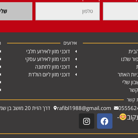
שלי
אירועים
ח
בית
דוכני מזון לאירוע חלבי
ור שלנו
דוכני מזון לאירוע עסקי
דוכני מזון לחתונה
יות האתר
דוכני מזון ליום הולדת
ון שלי
קשר
ת קשר
055562
rafibl1988@gmail.com
דרך הזית 20 מושב בן שמן
קוב
-