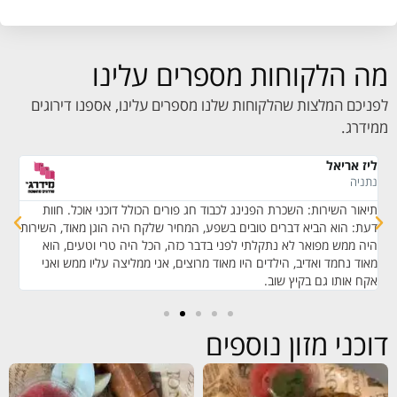
מה הלקוחות מספרים עלינו
לפניכם המלצות שהלקוחות שלנו מספרים עלינו, אספנו דירוגים
ממידרג.
ליז אריאל
נ. 
נתניה
בן
תיאור השירות: השכרת הפנינג לכבוד חג פורים הכולל דוכני אוכל. חוות
תי
דעת: הוא הביא דברים טובים בשפע, המחיר שלקח היה הוגן מאוד, השירות
מצ
היה ממש מפואר לא נתקלתי לפני בדבר כזה, הכל היה טרי וטעים, הוא
הת
מאוד נחמד ואדיב, הילדים היו מאוד מרוצים, אני ממליצה עליו ממש ואני
אקח אותו גם בקיץ שוב.
דוכני מזון נוספים