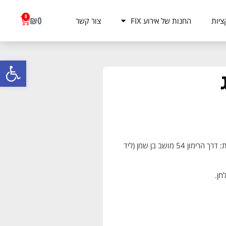
0
₪
0
ציות
החנות של אירוע FIX
צור קשר
פתח סרגל
משלוח עד הבית בתוך 3 ימי עסקים (85 ₪) | איסוף עצמי בכתובת: דרך הרימון 54 מושב בן שמן (ליד