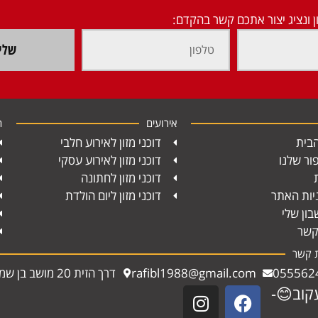
ן ונציג יצור אתכם קשר בהקדם:
שלי
אירועים
ח
בית
דוכני מזון לאירוע חלבי
ור שלנו
דוכני מזון לאירוע עסקי
דוכני מזון לחתונה
יות האתר
דוכני מזון ליום הולדת
ון שלי
קשר
ת קשר
055562
rafibl1988@gmail.com
דרך הזית 20 מושב בן שמן
קוב😊-