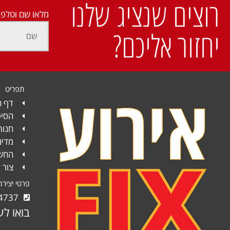
רוצים שנציג שלנו
מלאו שם וטלפו
יחזור אליכם?
תפריט
דף ה
הסיפ
חנות
מדינ
החשב
צור 
פרטי יציר
4737
בואו לע