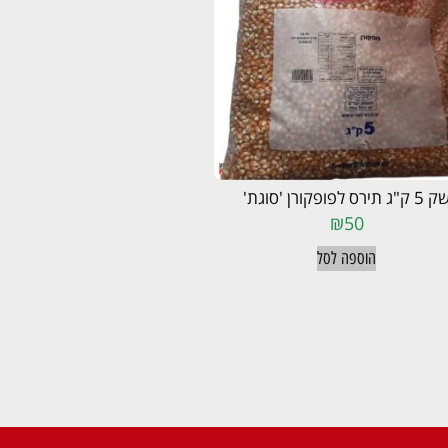
5 ק"ג תירס לפופקורן 'סוגת'
₪
50
הוספה לסל