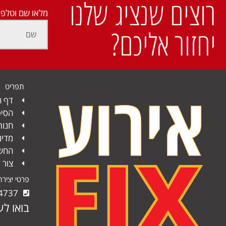
רוצים שנציג שלנו
מלאו שם וטלפו
יחזור אליכם?
תפריט
דף ה
הסיפ
חנות
מדינ
החשב
צור 
פרטי יציר
4737
בואו לע