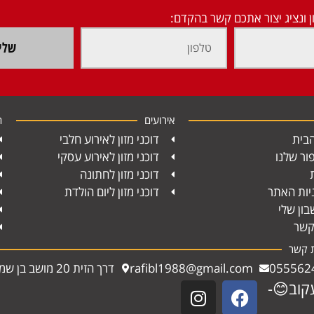
ן ונציג יצור אתכם קשר בהקדם:
שלי
אירועים
ח
בית
דוכני מזון לאירוע חלבי
ור שלנו
דוכני מזון לאירוע עסקי
דוכני מזון לחתונה
יות האתר
דוכני מזון ליום הולדת
ון שלי
קשר
ת קשר
055562
rafibl1988@gmail.com
דרך הזית 20 מושב בן שמן
קוב😊-