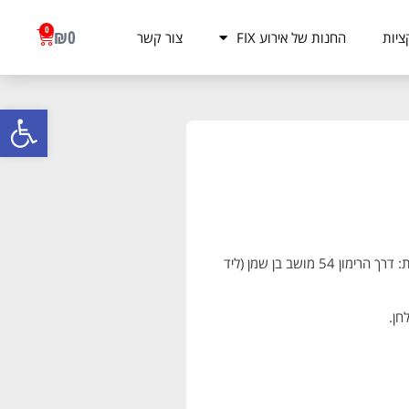
0
₪
0
ציות
החנות של אירוע FIX
צור קשר
פתח סרגל
משלוח עד הבית בתוך 3 ימי עסקים (85 ₪) | איסוף עצמי בכתובת: דרך הרימון 54 מושב בן שמן (ליד