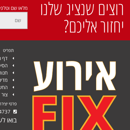
רוצים שנציג שלנו
מלאו שם וטלפו
יחזור אליכם?
תפריט
דף ה
הסיפ
חנות
מדינ
החשב
צור 
פרטי יציר
4737
בואו לע