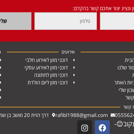
ן ונציג יצור אתכם קשר בהקדם:
שלי
אירועים
ח
בית
דוכני מזון לאירוע חלבי
ור שלנו
דוכני מזון לאירוע עסקי
דוכני מזון לחתונה
יות האתר
דוכני מזון ליום הולדת
ון שלי
קשר
ת קשר
055562
rafibl1988@gmail.com
דרך הזית 20 מושב בן שמן
קוב😊-