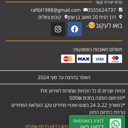
פרטי יצירת קשר
rafibl1988@gmail.com
0555624737
דרך הזית 20 מושב בן שמן
קיבוץ צאלים
בואו לעקוב
-
תשלום מאובטח באמצעות:
האתר בהרצה עד סוף 2024
זכויות יוצרים © כל הזכויות שמורות לאירוע FIX
*מינימום הזמנה בחגים 500₪
*בתאריך 24.3.22 בוצעו שינויי מחירים עקב העלאת המחירים
גורפת בתחום המזון
לנציג בוואטסאפ
לחצו כאן
אתר זה נבנה ע"י
מימון בדוש בניית אתרים