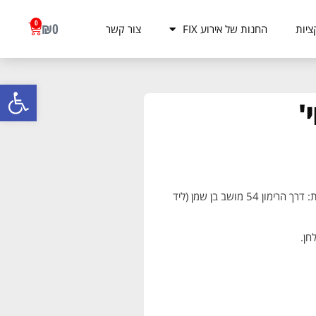
0
₪
0
ציות
החנות של אירוע FIX
צור קשר
פתח סרגל
משלוח עד הבית בתוך 3 ימי עסקים (85 ₪) | איסוף עצמי בכתובת: דרך הרימון 54 מושב בן שמן (ליד