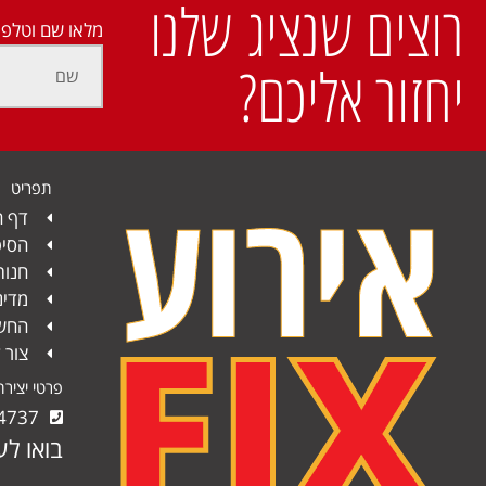
רוצים שנציג שלנו
מלאו שם וטלפו
יחזור אליכם?
תפריט
דף ה
הסיפ
חנות
מדינ
החשב
צור 
פרטי יציר
4737
בואו לע