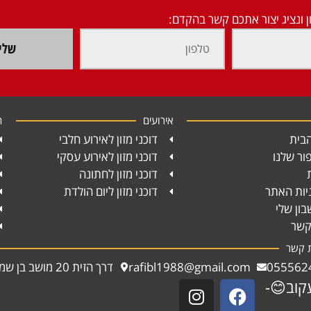
ן ונציג יצור אתכם קשר בהקדם:
שלי
אירועים
ח
בית
דוכני מזון לאירוע חלבי
ור שלנו
דוכני מזון לאירוע עסקי
דוכני מזון לחתונה
יות האתר
דוכני מזון ליום הולדת
ון שלי
קשר
ת קשר
055562
rafibl1988@gmail.com
דרך הזית 20 מושב בן שמן
קוב😊-