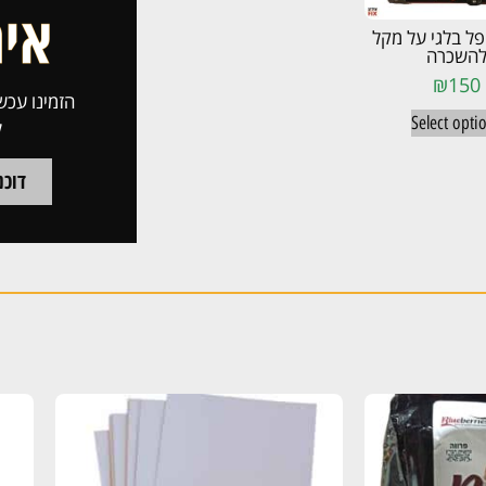
פל בלגי על מקל
השכרה
₪
150
הזמינו עכשי
Select opti
ל
דוכני