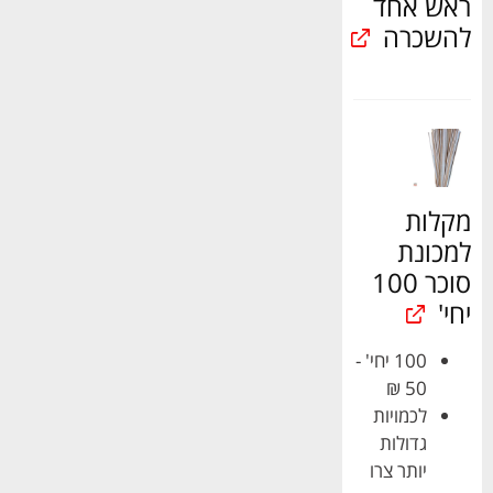
ראש אחד
להשכרה
מקלות
למכונת
סוכר 100
יחי'
100 יחי' -
50 ₪
לכמויות
גדולות
יותר צרו