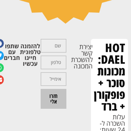
HOT
יצירת
להזמנה
שתפו
טלפונית
עם
קשר
DAEL:
חייגו
חברים
להשכרת
עכשיו
המכונה
מכונות
סוכר +
פופקורן
חזרו
אלי
+ ברד
עלות
השכרה ל-
24 שעות: