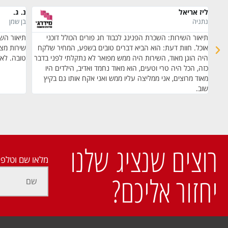
ליז אריאל
נ. ג.
נתניה
בן שמן
ב.
תיאור השירות: השכרת הפנינג לכבוד חג פורים הכולל דוכני
תיאור השי
קי
אוכל. חוות דעת: הוא הביא דברים טובים בשפע, המחיר שלקח
שירות מצו
ייתי
היה הוגן מאוד, השירות היה ממש מפואר לא נתקלתי לפני בדבר
טובה. לא
כזה, הכל היה טרי וטעים, הוא מאוד נחמד ואדיב, הילדים היו
מאוד מרוצים, אני ממליצה עליו ממש ואני אקח אותו גם בקיץ
שוב.
רוצים שנציג שלנו
מלאו שם וטלפו
יחזור אליכם?