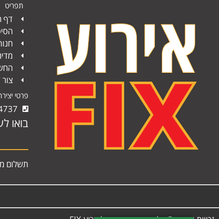
תפריט
דף ה
הסיפ
חנות
מדינ
החשב
צור 
פרטי יציר
4737
בואו לע
תשלום מא