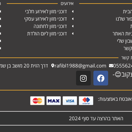
אירועים
ח
בית
דוכני מזון לאירוע חלבי
ור שלנו
דוכני מזון לאירוע עסקי
דוכני מזון לחתונה
יות האתר
דוכני מזון ליום הולדת
ון שלי
קשר
ת קשר
055562
rafibl1988@gmail.com
דרך הזית 20 מושב בן שמן
קוב😊-
ובטח באמצעות:
האתר בהרצה עד סוף 2024