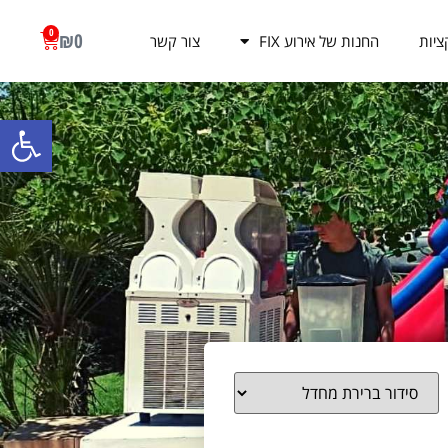
0
₪
0
ציות
החנות של אירוע FIX
צור קשר
פתח סרגל