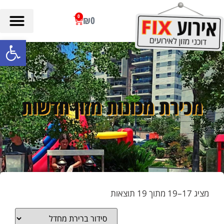
0
₪
0
פתח סרגל
החנות של אירוע FIX
מכירת מכונות מזון חדשות
מציג 17–19 מתוך 19 תוצאות