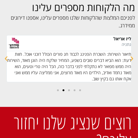
מה הלקוחות מספרים עלינו
לפניכם המלצות שהלקוחות שלנו מספרים עלינו, אספנו דירוגים
ממידרג.
ליז אריאל
נ. 
נתניה
בן
תיאור השירות: השכרת הפנינג לכבוד חג פורים הכולל דוכני אוכל. חוות
תי
דעת: הוא הביא דברים טובים בשפע, המחיר שלקח היה הוגן מאוד, השירות
מצ
היה ממש מפואר לא נתקלתי לפני בדבר כזה, הכל היה טרי וטעים, הוא
הת
מאוד נחמד ואדיב, הילדים היו מאוד מרוצים, אני ממליצה עליו ממש ואני
אקח אותו גם בקיץ שוב.
רוצים שנציג שלנו יחזור